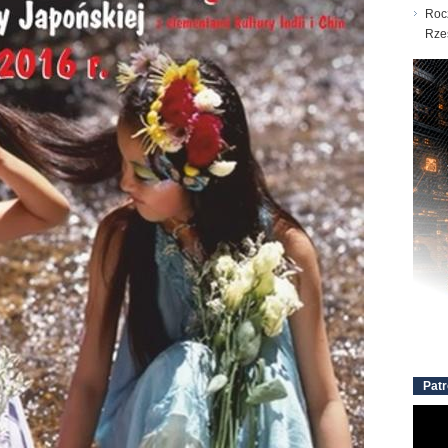
Roc
Rze
Patr