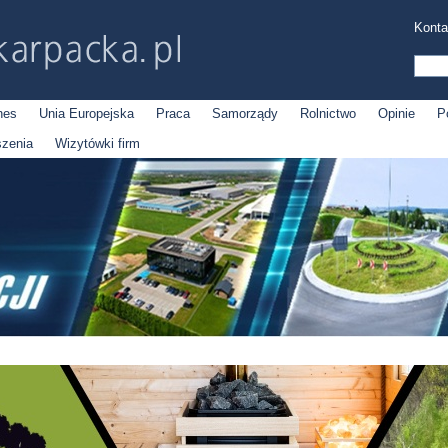
Konta
nes
Unia Europejska
Praca
Samorządy
Rolnictwo
Opinie
P
szenia
Wizytówki firm