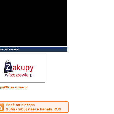
nerzy serwisu
pyWRzeszowie.pl