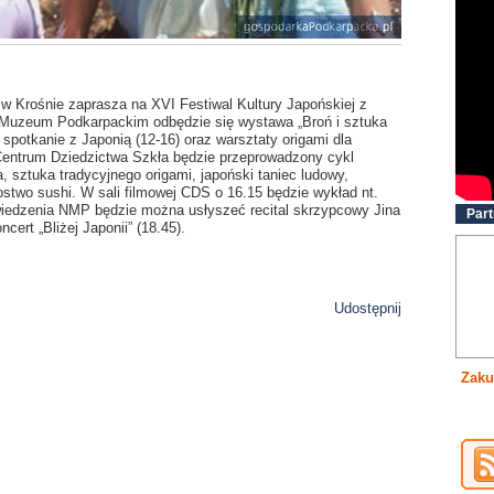
 w Krośnie zaprasza na XVI Festiwal Kultury Japońskiej z
i w Muzeum Podkarpackim odbędzie się wystawa „Broń i sztuka
 spotkanie z Japonią (12-16) oraz warsztaty origami dla
 Centrum Dziedzictwa Szkła będzie przeprowadzony cykl
a, sztuka tradycyjnego origami, japoński taniec ludowy,
zostwo sushi. W sali filmowej CDS o 16.15 będzie wykład nt.
wiedzenia NMP będzie można usłyszeć recital skrzypcowy Jina
Part
cert „Bliżej Japonii” (18.45).
Udostępnij
Zaku