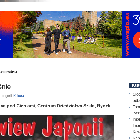
 w Krośnie
śnie
Kult
Sió
ategorii:
Kultura
odb
a pod Cieniami, Centrum Dziedzictwa Szkła, Rynek.
Toma
jaz
Imp
Impr
Ka
Repe