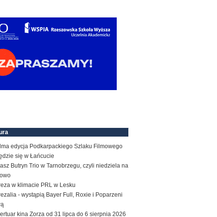
ura
dma edycja Podkarpackiego Szlaku Filmowego
ędzie się w Łańcucie
sz Butryn Trio w Tarnobrzegu, czyli niedziela na
zowo
reza w klimacie PRL w Lesku
ezalia - wystąpią Bayer Full, Roxie i Poparzeni
wą
rtuar kina Zorza od 31 lipca do 6 sierpnia 2026