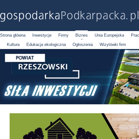
Strona główna
Inwestycje
Firmy
Biznes
Unia Europejska
Pra
Kultura
Edukacja ekologiczna
Ogłoszenia
Wizytówki firm