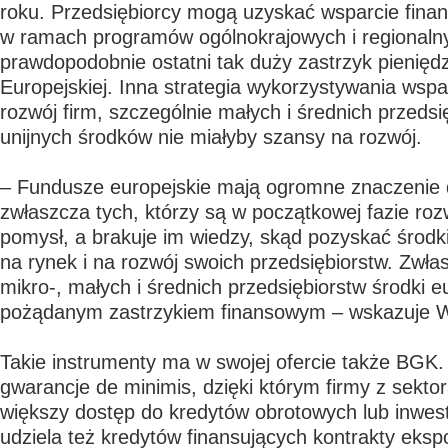
roku. Przedsiębiorcy mogą uzyskać wsparcie fina
w ramach programów ogólnokrajowych i regionaln
prawdopodobnie ostatni tak duży zastrzyk pieniędz
Europejskiej. Inna strategia wykorzystywania wspa
rozwój firm, szczególnie małych i średnich przedsi
unijnych środków nie miałyby szansy na rozwój.
– Fundusze europejskie mają ogromne znaczenie d
zwłaszcza tych, którzy są w początkowej fazie roz
pomysł, a brakuje im wiedzy, skąd pozyskać środk
na rynek i na rozwój swoich przedsiębiorstw. Zwła
mikro-, małych i średnich przedsiębiorstw środki e
pożądanym zastrzykiem finansowym – wskazuje Wo
Takie instrumenty ma w swojej ofercie także BGK.
gwarancje de minimis, dzięki którym firmy z sekt
większy dostęp do kredytów obrotowych lub inwes
udziela też kredytów finansujących kontrakty eks