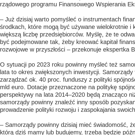
rządowego programu Finansowego Wspierania Ek
– Już dzisiaj warto pomyśleć o instrumentach fin
środkach, które mogą być używane wielokrotnie i 
większą liczbę przedsiębiorców. Myślę, że te odw
być podejmowane tak, żeby kreować kapitał finan
rozwojowe w przyszłości – przekonuje ekspertka 
O sytuacji po 2023 roku powinny myśleć też samor
lata to okres zwiększonych inwestycji. Samorząd
zarządzać ok. 40 proc. funduszy z polityki spójnośc
mld euro. Dotacje przeznaczone na politykę spójn
perspektywy na lata 2014–2020 będą znacząco niż
samorządy powinny znaleźć inny sposób pozyskan
prowadzenie polityki rozwoju i zaspokajania swoich
– Samorządy powinny dzisiaj mieć świadomość, że 
którą dziś mamy lub budujemy, trzeba będzie późn