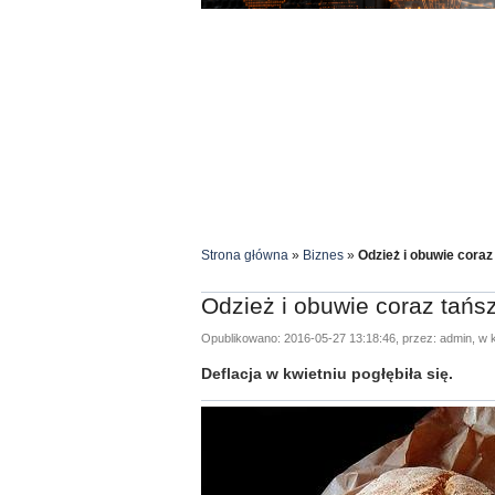
Strona główna
»
Biznes
»
Odzież i obuwie coraz
Odzież i obuwie coraz tańs
Opublikowano: 2016-05-27 13:18:46, przez: admin, w k
Deflacja w kwietniu pogłębiła się.