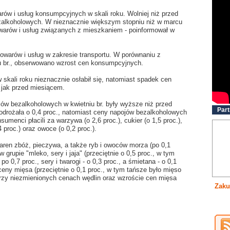
arów i usług konsumpcyjnych w skali roku. Wolniej niż przed
zalkoholowych. W nieznacznie większym stopniu niż w marcu
towarów i usług związanych z mieszkaniem - poinformował w
owarów i usług w zakresie transportu. W porównaniu z
u br., obserwowano wzrost cen konsumpcyjnych.
skali roku nieznacznie osłabił się, natomiast spadek cen
 jak przed miesiącem.
ów bezalkoholowych w kwietniu br. były wyższe niż przed
Part
drożała o 0,4 proc., natomiast ceny napojów bezalkoholowych
sumenci płacili za warzywa (o 2,6 proc.), cukier (o 1,5 proc.),
4 proc.) oraz owoce (o 0,2 proc.).
aren zbóż, pieczywa, a także ryb i owoców morza (po 0,1
 grupie "mleko, sery i jaja" (przeciętnie o 0,5 proc., w tym
 po 0,7 proc., sery i twarogi - o 0,3 proc., a śmietana - o 0,1
ceny mięsa (przeciętnie o 0,1 proc., w tym tańsze było mięso
, przy niezmienionych cenach wędlin oraz wzroście cen mięsa
Zaku