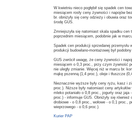
W kwietniu nieco pogłębił się spadek cen tow
miesiącem rosły ceny żywności i napojów be
br. obniżyły się ceny odzieży i obuwia oraz 
środę GUS.
Zmniejszyła się natomiast skala spadku cen t
poprzednim miesiącem, podobnie jak w marc
Spadek cen produkcji sprzedanej przemysłu w 
produkcji budowlano-montażowej był podobny
GUS zwrócił uwagę, że ceny żywności i napoj
miesiącem o 0,3 proc., przy czym żywność po
nie uległy zmianie. Więcej niż w marcu br. kon
mąkę pszenną (1,4 proc.), oleje i tłuszcze (0,
Nieznacznie wyższe były ceny ryżu, kasz i zi
proc.). Niższe były natomiast ceny artykułów w
mleko potaniało o 0,8 proc., jogurty oraz jaja -
proc.) - informuje GUS. Obniżyły się również 
drobiowe - o 0,8 proc., wołowe - o 0,1 proc.
wieprzowego - o 0,6 proc.).
Kurier PAP