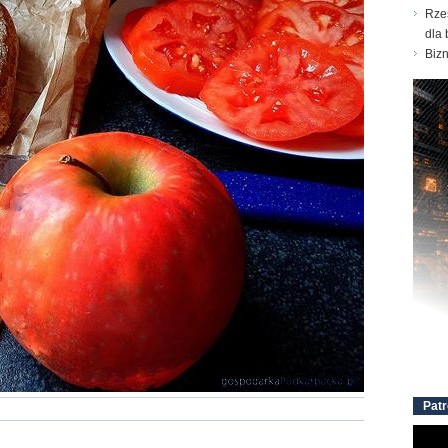
Rze
dla 
Biz
Patr