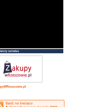
nerzy serwisu
pyWRzeszowie.pl