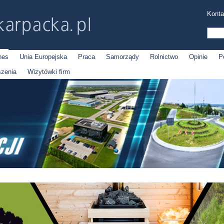
Konta
nes
Unia Europejska
Praca
Samorządy
Rolnictwo
Opinie
P
szenia
Wizytówki firm