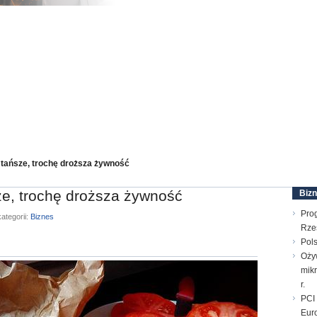
 tańsze, trochę droższa żywność
ze, trochę droższa żywność
Biz
Pro
ategorii:
Biznes
Rze
Pols
Oży
mik
r.
PCI 
Euro