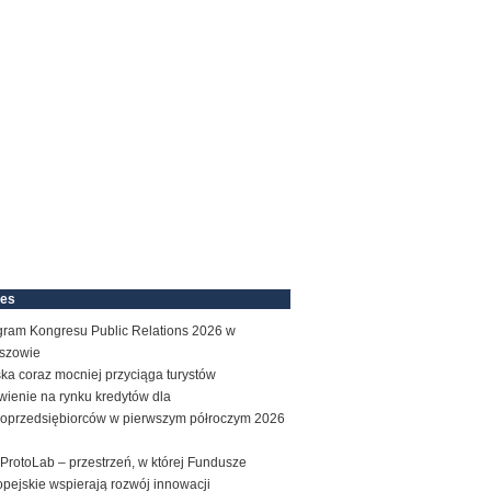
nes
gram Kongresu Public Relations 2026 w
szowie
ka coraz mocniej przyciąga turystów
wienie na rynku kredytów dla
roprzedsiębiorców w pierwszym półroczym 2026
ProtoLab – przestrzeń, w której Fundusze
pejskie wspierają rozwój innowacji