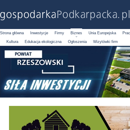
Strona główna
Inwestycje
Firmy
Biznes
Unia Europejska
Pra
Kultura
Edukacja ekologiczna
Ogłoszenia
Wizytówki firm