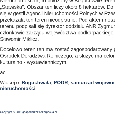
Nieruchomość ta, to położony w Boguchwale tere
„Stawiska”. Obszar ten liczy około 8 hektarów. Do 
się w gestii Agencji Nieruchomości Rolnych w Rz
przekazała ten teren nieodpłatnie. Pod aktem not
terenu podpisali się dyrektor oddziału ANR Zygmu
członkowie zarządu województwa podkarpackiego L
Sławomir Miklicz.
Docelowo teren ten ma zostać zagospodarowany 
Ośrodek Doradztwa Rolniczego, a służyć ma celom
kulturalno - wystawienniczym.
ac
Więcej o:
Boguchwała
,
PODR
,
samorząd wojewó
nieruchomości
Copyright © 2011 gospodarkaPodkarpacka.pl