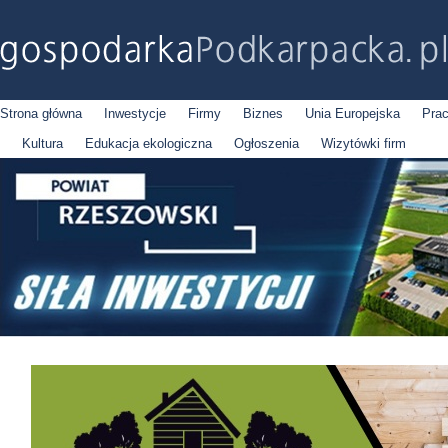
Strona główna
Inwestycje
Firmy
Biznes
Unia Europejska
Pra
Kultura
Edukacja ekologiczna
Ogłoszenia
Wizytówki firm