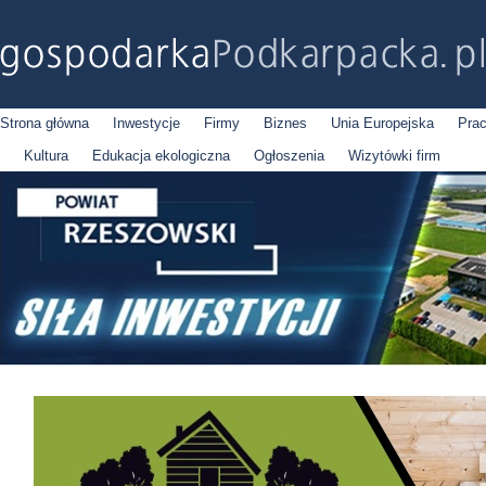
Strona główna
Inwestycje
Firmy
Biznes
Unia Europejska
Pra
Kultura
Edukacja ekologiczna
Ogłoszenia
Wizytówki firm