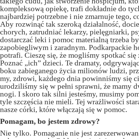
takiego cudu, jak stworzenie hospicjum, kt
kompleksową opiekę, trafi dokładnie do tych
najbardziej potrzebne i nie zmarnuje tego, co
Aby rozwinąć tak szeroką działalność, doc
chorych, zatrudniać lekarzy, pielęgniarki, 
dostarczać leki i pomoc materialną trzeba 
zapobiegliwym i zaradnym. Podkarpackie h
potrafi. Cieszę się, że mogliśmy spotkać się
Poznać „ich” dzieci. Te dramaty, odgrywając
boku zabieganego życia milionów ludzi, pr
my, zdrowi, każdego dnia powinniśmy się ci
urodziliśmy się w pełni sprawni, że mamy d
nogi. I skoro tak silni jesteśmy, musimy po
tyle szczęścia nie mieli. Tej wrażliwości st
nasze córki, które włączają się w pomoc.
Pomagam, bo jestem zdrowy?
Nie tylko. Pomaganie nie jest zarezerwowan