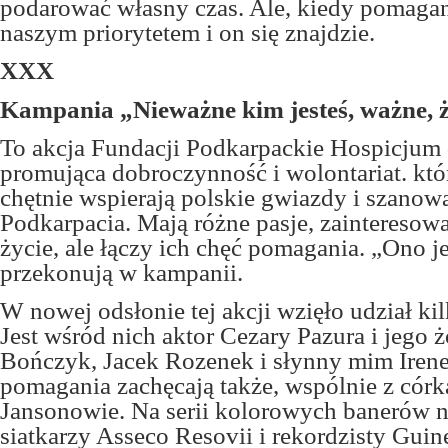
podarować własny czas. Ale, kiedy pomagani
naszym priorytetem i on się znajdzie.
XXX
Kampania „Nieważne kim jesteś, ważne, 
To akcja Fundacji Podkarpackie Hospicjum 
promująca dobroczynność i wolontariat. któr
chętnie wspierają polskie gwiazdy i szano
Podkarpacia. Mają różne pasje, zainteresow
życie, ale łączy ich chęć pomagania. „Ono j
przekonują w kampanii.
W nowej odsłonie tej akcji wzięło udział ki
Jest wśród nich aktor Cezary Pazura i jego 
Bończyk, Jacek Rozenek i słynny mim Iren
pomagania zachęcają także, wspólnie z córką
Jansonowie. Na serii kolorowych banerów n
siatkarzy Asseco Resovii i rekordzisty Guine