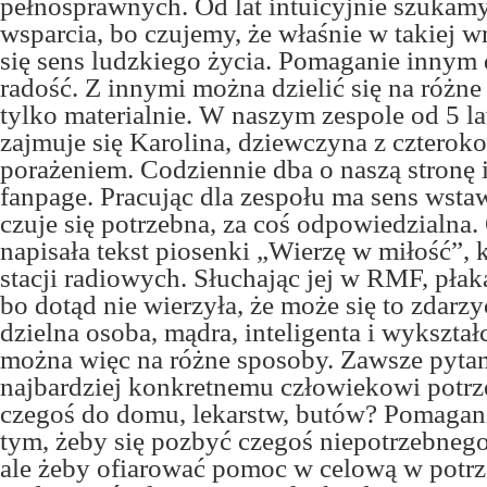
pełnosprawnych. Od lat intuicyjnie szukam
wsparcia, bo czujemy, że właśnie w takiej w
się sens ludzkiego życia. Pomaganie innym 
radość. Z innymi można dzielić się na różne
tylko materialnie. W naszym zespole od 5 l
zajmuje się Karolina, dziewczyna z czter
porażeniem. Codziennie dba o naszą stronę 
fanpage. Pracując dla zespołu ma sens wstaw
czuje się potrzebna, za coś odpowiedzialna.
napisała tekst piosenki „Wierzę w miłość”, kt
stacji radiowych. Słuchając jej w RMF, płaka
bo dotąd nie wierzyła, że może się to zdarzy
dzielna osoba, mądra, inteligenta i wykszta
można więc na różne sposoby. Zawsze pyta
najbardziej konkretnemu człowiekowi potrze
czegoś do domu, lekarstw, butów? Pomagani
tym, żeby się pozbyć czegoś niepotrzebnego 
ale żeby ofiarować pomoc w celową w potrz