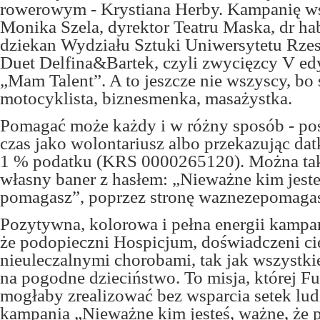
rowerowym - Krystiana Herby. Kampanię ws
Monika Szela, dyrektor Teatru Maska, dr hab
dziekan Wydziału Sztuki Uniwersytetu Rze
Duet Delfina&Bartek, czyli zwycięzcy V ed
„Mam Talent”. A to jeszcze nie wszyscy, bo s
motocyklista, biznesmenka, masażystka.
Pomagać może każdy i w różny sposób - po
czas jako wolontariusz albo przekazując dat
1 % podatku (KRS 0000265120). Można tak
własny baner z hasłem: „Nieważne kim jeste
pomagasz”, poprzez stronę waznezepomagas
Pozytywna, kolorowa i pełna energii kampa
że podopieczni Hospicjum, doświadczeni ci
nieuleczalnymi chorobami, tak jak wszystkie
na pogodne dzieciństwo. To misja, której Fu
mogłaby zrealizować bez wsparcia setek lud
kampania „Nieważne kim jesteś, ważne, że p