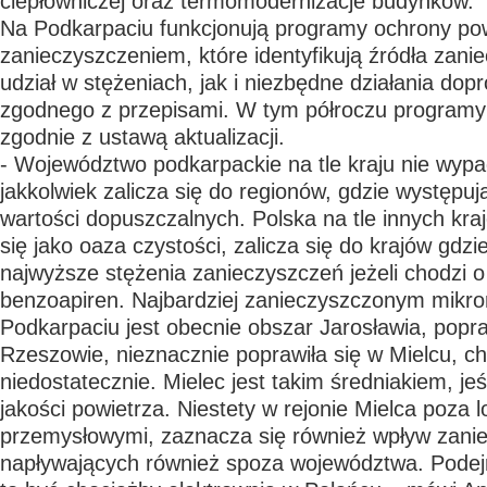
ciepłowniczej oraz termomodernizacje budynków.
Na Podkarpaciu funkcjonują programy ochrony pow
zanieczyszczeniem, które identyfikują źródła zani
udział w stężeniach, jak i niezbędne działania do
zgodnego z przepisami. W tym półroczu programy 
zgodnie z ustawą aktualizacji.
- Województwo podkarpackie na tle kraju nie wypa
jakkolwiek zalicza się do regionów, gdzie występuj
wartości dopuszczalnych. Polska na tle innych kraj
się jako oaza czystości, zalicza się do krajów gdzi
najwyższe stężenia zanieczyszczeń jeżeli chodzi 
benzoapiren. Najbardziej zanieczyszczonym mikr
Podkarpaciu jest obecnie obszar Jarosławia, popra
Rzeszowie, nieznacznie poprawiła się w Mielcu, c
niedostatecznie. Mielec jest takim średniakiem, jeś
jakości powietrza. Niestety w rejonie Mielca poza 
przemysłowymi, zaznacza się również wpływ zanie
napływających również spoza województwa. Pode