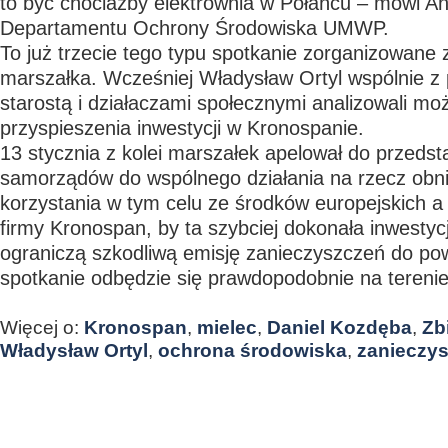
to być chociażby elektrownia w Połańcu – mówi And
Departamentu Ochrony Środowiska UMWP.
To już trzecie tego typu spotkanie zorganizowane z
marszałka. Wcześniej Władysław Ortyl wspólnie z
starostą i działaczami społecznymi analizowali moż
przyspieszenia inwestycji w Kronospanie.
13 stycznia z kolei marszałek apelował do przedsta
samorządów do wspólnego działania na rzecz obniże
korzystania w tym celu ze środków europejskich a 
firmy Kronospan, by ta szybciej dokonała inwestycj
ograniczą szkodliwą emisję zanieczyszczeń do pow
spotkanie odbędzie się prawdopodobnie na tereni
Więcej o:
Kronospan
,
mielec
,
Daniel Kozdęba
,
Zb
Władysław Ortyl
,
ochrona środowiska
,
zanieczy