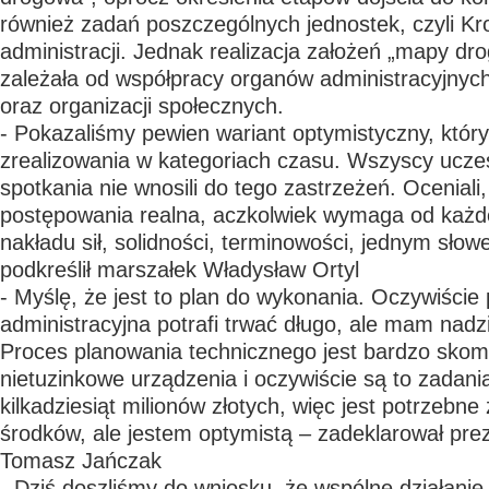
również zadań poszczególnych jednostek, czyli K
administracji. Jednak realizacja założeń „mapy dr
zależała od współpracy organów administracyjnych
oraz organizacji społecznych.
- Pokazaliśmy pewien wariant optymistyczny, który
zrealizowania w kategoriach czasu. Wszyscy uczes
spotkania nie wnosili do tego zastrzeżeń. Oceniali,
postępowania realna, aczkolwiek wymaga od każde
nakładu sił, solidności, terminowości, jednym sło
podkreślił marszałek Władysław Ortyl
- Myślę, że jest to plan do wykonania. Oczywiście
administracyjna potrafi trwać długo, ale mam nadzie
Proces planowania technicznego jest bardzo skomp
nietuzinkowe urządzenia i oczywiście są to zadani
kilkadziesiąt milionów złotych, więc jest potrzebn
środków, ale jestem optymistą – zadeklarował pr
Tomasz Jańczak
- Dziś doszliśmy do wniosku, że wspólne działanie