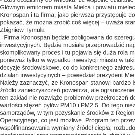
Głównym emitorem miasta Mielca i powiatu mieleck
Kronospan i ta firma, jako pierwsza przystępuje do
pokazać, że można zrobić coś więcej – uważa star
Zbigniew Tymuła
- Firma Kronospan będzie zobligowana do szeregu
inwestycyjnych. Będzie musiała przeprowadzić na
skomplikowany proces i tu pojawia się duża rola m
ponieważ tylko w wypadku inwestycji miasto w tak
decyzje środowiskowe, co do konkretnego zakres
działań inwestycyjnych – powiedział prezydent Mie
Należy zaznaczyć, że Kronospan stanowi bardzo is
źródło zanieczyszczeń powietrza, ale ograniczenie 
ten zakład nie rozwiąże problemów przekroczeń 
wartości stężeń pyłów PM10 i PM2,5. Do tego niez
samorządów, w tym pozyskanie środków z Regio
Operacyjnego, co jest możliwe. Program ten prze
współfinansowania wymiany źródeł ciepła, rozbudo