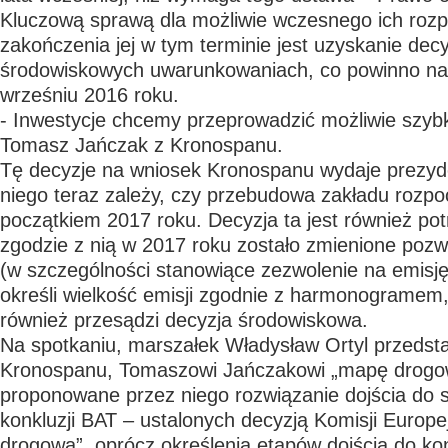
Kluczową sprawą dla możliwie wczesnego ich rozp
zakończenia jej w tym terminie jest uzyskanie decy
środowiskowych uwarunkowaniach, co powinno nas
wrześniu 2016 roku.
- Inwestycje chcemy przeprowadzić możliwie szybk
Tomasz Jańczak z Kronospanu.
Tę decyzje na wniosek Kronospanu wydaje prezyde
niego teraz zależy, czy przebudowa zakładu rozpoc
początkiem 2017 roku. Decyzja ta jest również po
zgodzie z nią w 2017 roku zostało zmienione pozw
(w szczególności stanowiące zezwolenie na emisję
określi wielkość emisji zgodnie z harmonogramem
również przesądzi decyzja środowiskowa.
Na spotkaniu, marszałek Władysław Ortyl przedsta
Kronospanu, Tomaszowi Jańczakowi „mapę drogow
proponowane przez niego rozwiązanie dojścia do
konkluzji BAT – ustalonych decyzją Komisji Europe
drogowa”, oprócz określenia etapów dojścia do kon