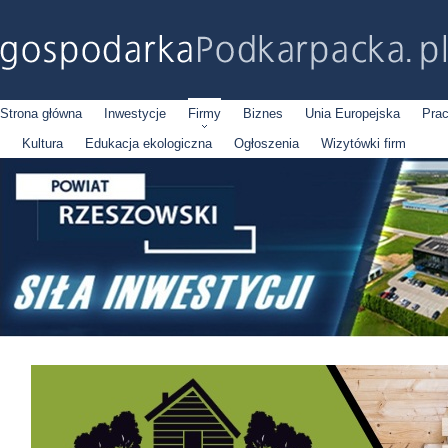
Strona główna
Inwestycje
Firmy
Biznes
Unia Europejska
Pra
Kultura
Edukacja ekologiczna
Ogłoszenia
Wizytówki firm