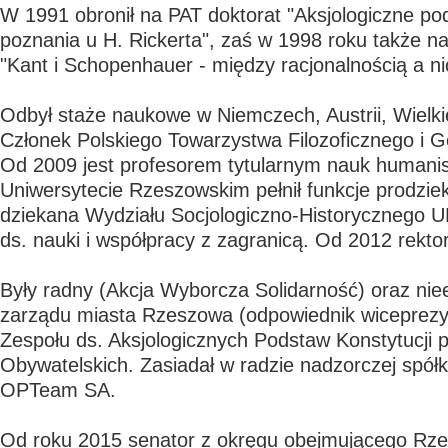
W 1991 obronił na PAT doktorat "Aksjologiczne pod
poznania u H. Rickerta", zaś w 1998 roku także na 
"Kant i Schopenhauer - między racjonalnością a ni
Odbył staże naukowe w Niemczech, Austrii, Wielkie
Członek Polskiego Towarzystwa Filozoficznego i G
Od 2009 jest profesorem tytularnym nauk humani
Uniwersytecie Rzeszowskim pełnił funkcje prodzie
dziekana Wydziału Socjologiczno-Historycznego U
ds. nauki i współpracy z zagranicą. Od 2012 rektor 
Były radny (Akcja Wyborcza Solidarność) oraz nie
zarządu miasta Rzeszowa (odpowiednik wiceprezy
Zespołu ds. Aksjologicznych Podstaw Konstytucji 
Obywatelskich. Zasiadał w radzie nadzorczej spółk
OPTeam SA.
Od roku 2015 senator z okręgu obejmującego Rze