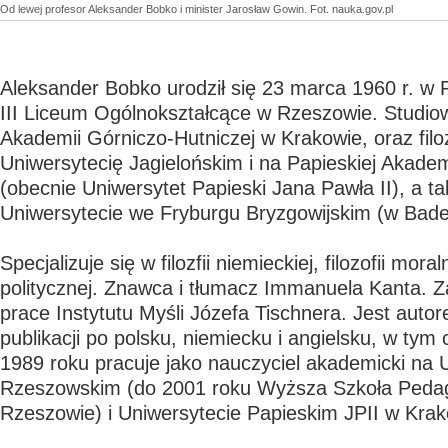
Od lewej profesor Aleksander Bobko i minister Jarosław Gowin. Fot. nauka.gov.pl
Aleksander Bobko urodził się 23 marca 1960 r. w 
III Liceum Ogólnokształcące w Rzeszowie. Studio
Akademii Górniczo-Hutniczej w Krakowie, oraz filo
Uniwersytecię Jagielońskim i na Papieskiej Akadem
(obecnie Uniwersytet Papieski Jana Pawła II), a t
Uniwersytecie we Fryburgu Bryzgowijskim (w Baden
Specjalizuje się w filozfii niemieckiej, filozofii moraln
politycznej. Znawca i tłumacz Immanuela Kanta.
prace Instytutu Myśli Józefa Tischnera. Jest autor
publikacji po polsku, niemiecku i angielsku, w tym
1989 roku pracuje jako nauczyciel akademicki na 
Rzeszowskim (do 2001 roku Wyższa Szkoła Peda
Rzeszowie) i Uniwersytecie Papieskim JPII w Krak