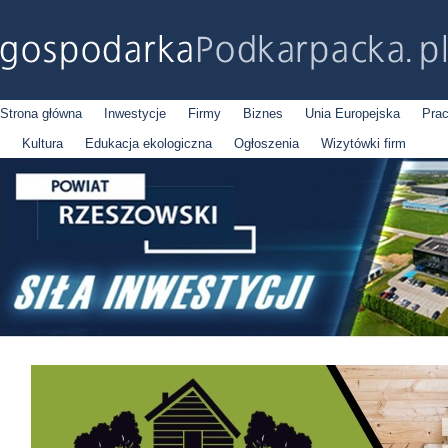
Strona główna
Inwestycje
Firmy
Biznes
Unia Europejska
Pra
Kultura
Edukacja ekologiczna
Ogłoszenia
Wizytówki firm