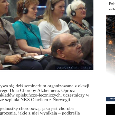
Poli
zatr
wa się dziś seminarium organizowane z okazji
owego Dnia Choroby Alzheimera. Oprócz
akładów opiekuńczo-leczniczych, uczestniczy w
ze szpitala NKS Olaviken z Norwegii.
Patr
ednostkę chorobową, jaką jest choroba
ożenia, jakie z niej wynikają – podkreśla