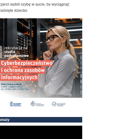
cjanci wybili szybę w aucie, by wyciągnąć
zaśnięte dziecko
onaty