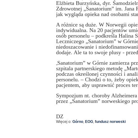
Elżbieta Burzyńska, dyr. Samodzie
Zdrowotnej „Sanatorium” im. Jana 
jak wygląda opieka nad osobami sta
A różnice są duże. W Norwegii opie
indywidualna. Na 20 pacjentów umie
osób personelu – podkreśla Halina 
Leczniczego „Sanatorium” w Górnie
niedoszacowanie i niedofinansowan
dodaje. Ale ta to swoje plusy - prz
Sanatorium” w Górnie zamierza prze
„
szpitala partnerskiego metodę „Mar
podczas określonej czynności i anal
personelu. – Chodzi o to, żeby opi
pacjentem, aby usprawnić proces ter
Sympozjum nt. choroby Alzheimera 
przez „Sanatorium” norweskiego pro
DZ
Więcej o:
Górno
,
EOG
,
fundusz norweski