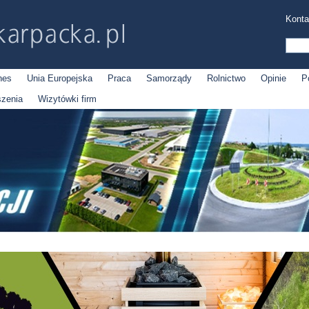
Konta
nes
Unia Europejska
Praca
Samorządy
Rolnictwo
Opinie
P
szenia
Wizytówki firm