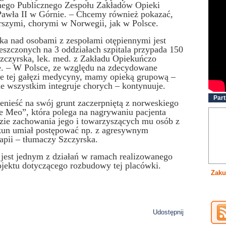
lnego Publicznego Zespołu Zakładów Opieki
Pawła II w Górnie. – Chcemy również pokazać,
rszymi, chorymi w Norwegii, jak w Polsce.
ka nad osobami z zespołami otępiennymi jest
szczonych na 3 oddziałach szpitala przypada 150
Szczyrska, lek. med. z Zakładu Opiekuńczo
. – W Polsce, ze względu na zdecydowane
ie tej gałęzi medycyny, mamy opieką grupową –
ede wszystkim integruje chorych – kontynuuje.
Part
nieść na swój grunt zaczerpniętą z norweskiego
te Meo”, która polega na nagrywaniu pacjenta
izie zachowania jego i towarzyszących mu osób z
ekun umiał postępować np. z agresywnym
apii – tłumaczy Szczyrska.
jest jednym z działań w ramach realizowanego
jektu dotyczącego rozbudowy tej placówki.
Zaku
Udostępnij