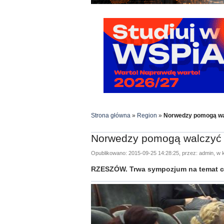
Strona główna
»
Region
»
Norwedzy pomogą wa
Norwedzy pomogą walczyć 
Opublikowano: 2015-09-25 14:28:25, przez: admin, w k
RZESZÓW. Trwa sympozjum na temat c