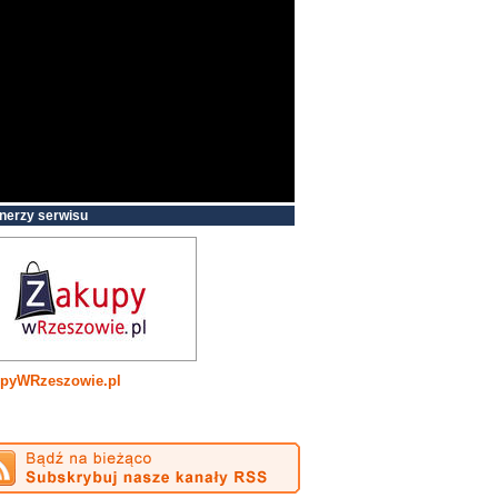
nerzy serwisu
pyWRzeszowie.pl