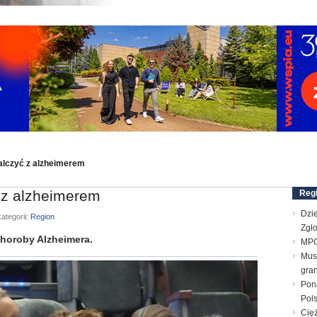
lczyć z alzheimerem
z alzheimerem
Reg
Dzie
ategorii:
Region
Zgł
horoby Alzheimera.
MPG
Mus
gran
Pon
Pol
Cięż