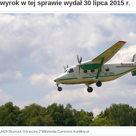
wyrok w tej sprawie wydał 30 lipca 2015 r.
„M28 Skytruck Góraszka 2”Wikimedia Commons Konflikty.pl