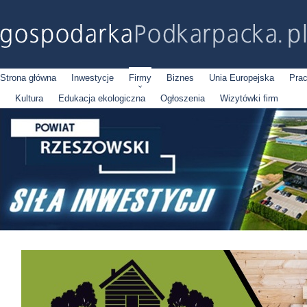
Strona główna
Inwestycje
Firmy
Biznes
Unia Europejska
Pra
Kultura
Edukacja ekologiczna
Ogłoszenia
Wizytówki firm