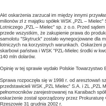
Akt oskarżenia zarzucał im między innymi przywła
milionów zł z majątku spółek WSK „PZL – Mielec” 
Lotniczego „PZL – Mielec” sp. z o.o. Przed sąde
przede wszystkim, że zakupienie prawa do produkc
samolotu ”Skytruck” zostało wynegocjowane dla mi
lotniczych na korzystnych warunkach. Oskarżeni pr
skarbowi państwa i WSK "PZL-Mielec środki w kwoc
140 mln dolarów.
Opinię w tej sprawie wydało Polskie Towarzystwo
Sprawa rozpoczęła się w 1998 r. od aresztowań sz
przedstawicieli WSK „PZL Mielec” S.A. i ZL „PZL M
pełnomocników zarejestrowanej na Karaibach spółk
oskarżenie został sporządzony przez Prokuratur
Rzeszowie 31 grudnia 2002 r.