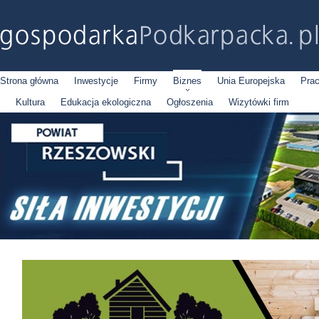
Strona główna
Inwestycje
Firmy
Biznes
Unia Europejska
Pra
Kultura
Edukacja ekologiczna
Ogłoszenia
Wizytówki firm