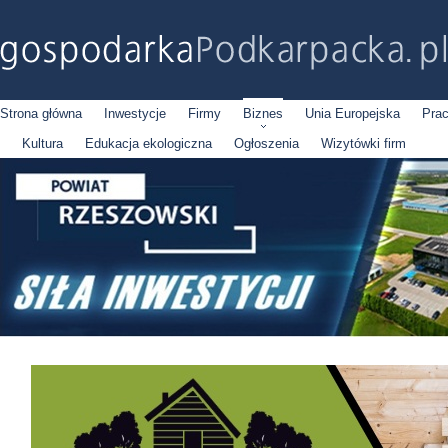
Strona główna
Inwestycje
Firmy
Biznes
Unia Europejska
Pra
Kultura
Edukacja ekologiczna
Ogłoszenia
Wizytówki firm