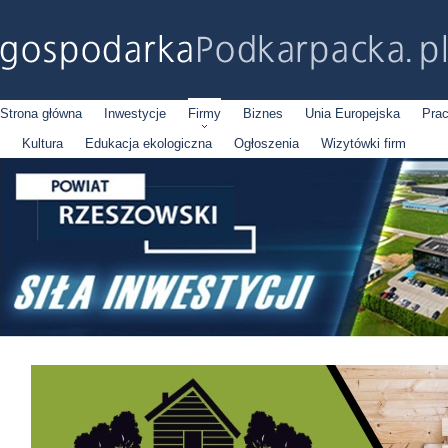
Strona główna
Inwestycje
Firmy
Biznes
Unia Europejska
Pra
Kultura
Edukacja ekologiczna
Ogłoszenia
Wizytówki firm