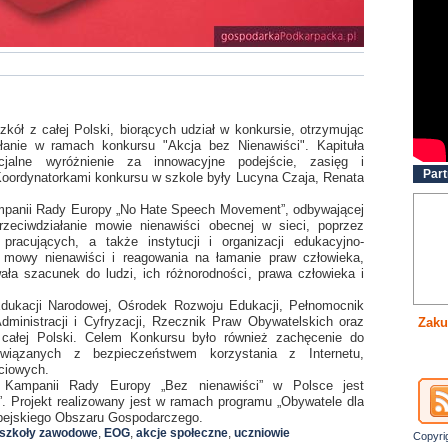
zkół z całej Polski, biorących udział w konkursie, otrzymując
ałanie w ramach konkursu "Akcja bez Nienawiści". Kapituła
jalne wyróżnienie za innowacyjne podejście, zasięg i
Part
oordynatorkami konkursu w szkole były Lucyna Czaja, Renata
mpanii Rady Europy „No Hate Speech Movement”, odbywającej
zeciwdziałanie mowie nienawiści obecnej w sieci, poprzez
pracujących, a także instytucji i organizacji edukacyjno-
 mowy nienawiści i reagowania na łamanie praw człowieka,
ła szacunek do ludzi, ich różnorodności, prawa człowieka i
dukacji Narodowej, Ośrodek Rozwoju Edukacji, Pełnomocnik
ministracji i Cyfryzacji, Rzecznik Praw Obywatelskich oraz
Zaku
 z całej Polski. Celem Konkursu było również zachęcenie do
iązanych z bezpieczeństwem korzystania z Internetu,
ciowych.
 Kampanii Rady Europy „Bez nienawiści” w Polsce jest
. Projekt realizowany jest w ramach programu „Obywatele dla
pejskiego Obszaru Gospodarczego.
szkoły zawodowe
,
EOG
,
akcje społeczne
,
uczniowie
Copyri