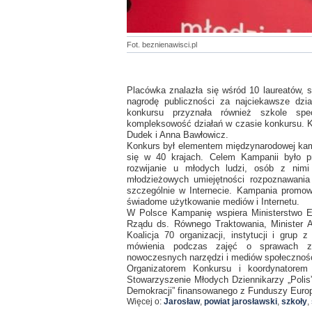
Fot. beznienawisci.pl
Placówka znalazła się wśród 10 laureatów, s
nagrodę publiczności za najciekawsze dzi
konkursu przyznała również szkole spec
kompleksowość działań w czasie konkursu. K
Dudek i Anna Bawłowicz.
Konkurs był elementem międzynarodowej ka
się w 40 krajach. Celem Kampanii było pr
rozwijanie u młodych ludzi, osób z nimi 
młodzieżowych umiejętności rozpoznawania
szczególnie w Internecie. Kampania promowa
świadome użytkowanie mediów i Internetu.
W Polsce Kampanię wspiera Ministerstwo E
Rządu ds. Równego Traktowania, Minister Ad
Koalicja 70 organizacji, instytucji i grup
mówienia podczas zajęć o sprawach zw
nowoczesnych narzędzi i mediów społecznoś
Organizatorem Konkursu i koordynatorem
Stowarzyszenie Młodych Dziennikarzy „Polis”
Demokracji” finansowanego z Funduszy Euro
Więcej o:
Jarosław
,
powiat jarosławski
,
szkoły
,