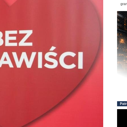
gran
Patr