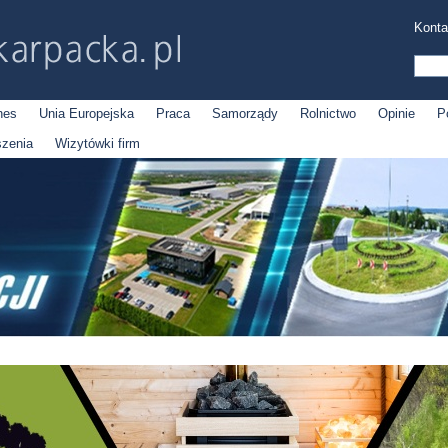
Konta
nes
Unia Europejska
Praca
Samorządy
Rolnictwo
Opinie
P
szenia
Wizytówki firm