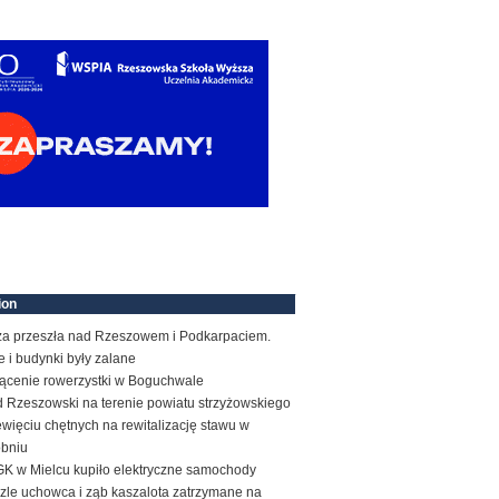
ion
za przeszła nad Rzeszowem i Podkarpaciem.
e i budynki były zalane
rącenie rowerzystki w Boguchwale
d Rzeszowski na terenie powiatu strzyżowskiego
więciu chętnych na rewitalizację stawu w
obniu
K w Mielcu kupiło elektryczne samochody
zle uchowca i ząb kaszalota zatrzymane na