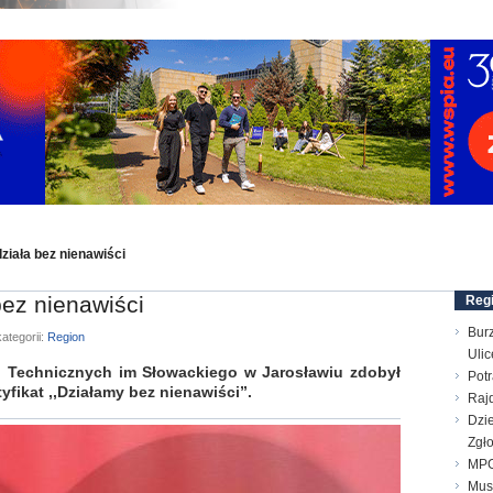
ziała bez nienawiści
bez nienawiści
Reg
Bur
ategorii:
Region
Ulic
 Technicznych im Słowackiego w Jarosławiu zdobył
Pot
yfikat ,,Działamy bez nienawiści”.
Raj
Dzie
Zgł
MPG
Mus