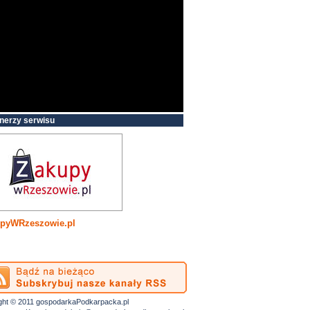
nerzy serwisu
pyWRzeszowie.pl
ght © 2011 gospodarkaPodkarpacka.pl