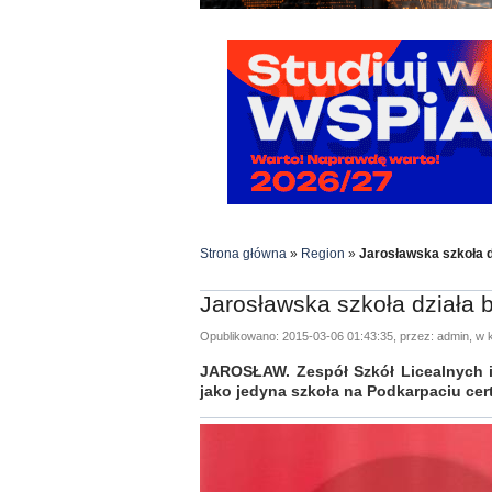
Strona główna
»
Region
»
Jarosławska szkoła d
Jarosławska szkoła działa 
Opublikowano: 2015-03-06 01:43:35, przez: admin, w k
JAROSŁAW. Zespół Szkół Licealnych i
jako jedyna szkoła na Podkarpaciu cert