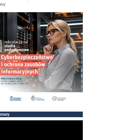
icy
onaty