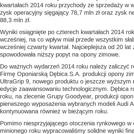
kwartałach 2014 roku przychody ze sprzedaży w wy
zysk operacyjny sięgający 78,7 mln zł oraz zysk n
88,3 mln zł.
Wyniki osiągnięte po czterech kwartałach 2014 rok
wcześniej, na co wpływ miał przede wszystkim słab
wcześniej czwarty kwartał. Najcieplejsza od 20 lat
spowodowała niższy popyt na opony zimowe.
Do ważnych wydarzeń 2014 roku należy zaliczyć r
Firmę Oponiarską Dębica S.A. produkcji opony z
UltraGrip 9, nowego produktu o jeszcze wyższym 
edycje zaawansowaniu technologicznym. Dębica r
roku, na zlecenie Grupy Goodyear, produkcji opon
pierwszego wyposażenia wybranych modeli Audi A4
kontynuowana również w bieżącym roku.
Pomimo niesprzyjającego otoczenia rynkowego w 
minionego roku wypracowaliśmy solidne wyniki fin