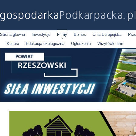
Strona główna
Inwestycje
Firmy
Biznes
Unia Europejska
Pra
Kultura
Edukacja ekologiczna
Ogłoszenia
Wizytówki firm